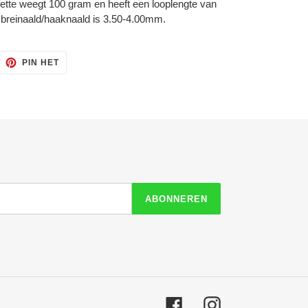
tte weegt 100 gram en heeft een looplengte van
 breinaald/haaknaald is 3.50-4.00mm.
ITTEREN
PINNEN
PIN HET
OP
ITTER
PINTEREST
ABONNEREN
Facebook
Instagram