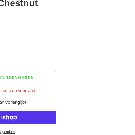
 Chestnut
EN TOEVOEGEN
 items op voorraad!
n verlanglijst
ngsopties