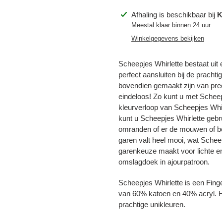
Product
Afhaling is beschikbaar bij
K
toegevoegen
Meestal klaar binnen 24 uur
aan
Winkelgegevens bekijken
je
winkelwagen
Scheepjes Whirlette bestaat uit
perfect aansluiten bij de pracht
bovendien gemaakt zijn van prec
eindeloos! Zo kunt u met Scheepj
kleurverloop van Scheepjes Whi
kunt u Scheepjes Whirlette gebru
omranden of er de mouwen of bo
garen valt heel mooi, wat Schee
Inloggen vereist
garenkeuze maakt voor lichte en 
Meld u aan bij uw account om producten aan uw verlanglijst toe te
omslagdoek in ajourpatroon.
voegen en uw eerder opgeslagen artikelen te bekijken.
Scheepjes Whirlette is een Fing
Login
van 60% katoen en 40% acryl. He
prachtige unikleuren.