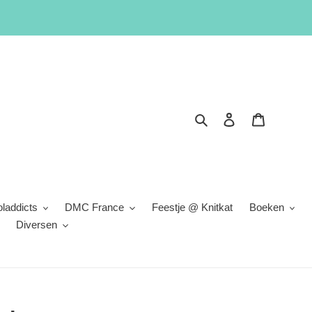
Zoeken
Inloggen
Winkelwa
laddicts
DMC France
Feestje @ Knitkat
Boeken
Diversen