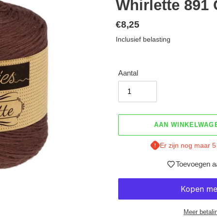
Whirlette 891
Normale
€8,25
prijs
Inclusief belasting
Aantal
AAN WINKELWAG
Er zijn nog maar 5
Toevoegen aa
Meer betali