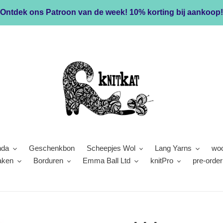
Ontdek ons Patroon van de week! 10% korting bij aankoop!
nda
Geschenkbon
Scheepjes Wol
Lang Yarns
woo
aken
Borduren
Emma Ball Ltd
knitPro
pre-order