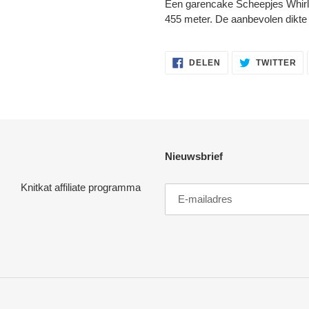
Een garencake Scheepjes Whirle
455 meter. De aanbevolen dikte
DELEN
TW
DELEN
TWITTER
OP
OP
FACEBOOK
TW
Nieuwsbrief
Knitkat affiliate programma