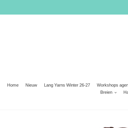
Meteen
naar
de
content
Home
Nieuw
Lang Yarns Winter 26-27
Workshops age
Breien
H