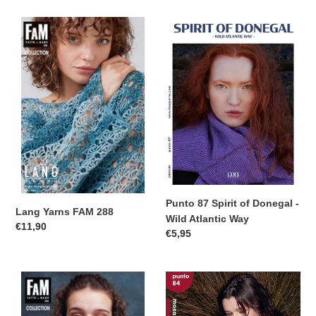
Lang
Punto
Yarns
87
FAM
Spirit
288
of
Donegal
-
Wild
Atlantic
Way
Punto 87 Spirit of Donegal -
Lang Yarns FAM 288
Wild Atlantic Way
Normale
€11,90
Normale
€5,95
prijs
prijs
FAM
Punto
286
84
Let
Mosaic