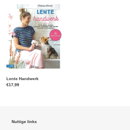
Lente
Handwerk
Lente Handwerk
Normale
€17,99
prijs
Nuttige links