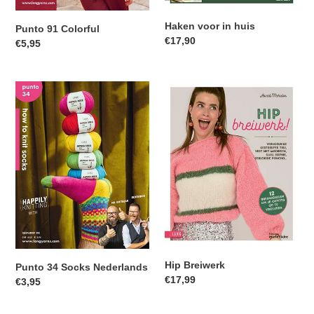
artikelen te bekijken.
Haken voor in huis
Punto 91 Colorful
Login
Normale
€17,90
Normale
€5,95
prijs
prijs
Punto
Hip
34
Breiwerk
Socks
Nederlands
Hip Breiwerk
Punto 34 Socks Nederlands
Normale
€17,99
Normale
€3,95
prijs
prijs