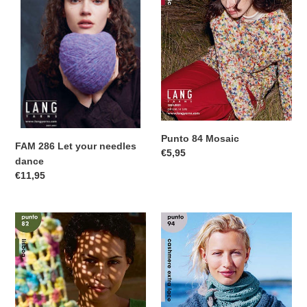
your
needles
dance
Punto 84 Mosaic
FAM 286 Let your needles
Normale
€5,95
dance
prijs
Normale
€11,95
prijs
punto
Punto
82
94
Lisboa
Cashmere
extra
lace