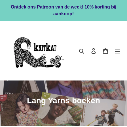
Meteen
Ontdek ons Patroon van de week! 10% korting bij
naar
aankoop!
de
content
Zoeken
Inloggen
Winkelwa
C
Lang Yarns boeken
o
l