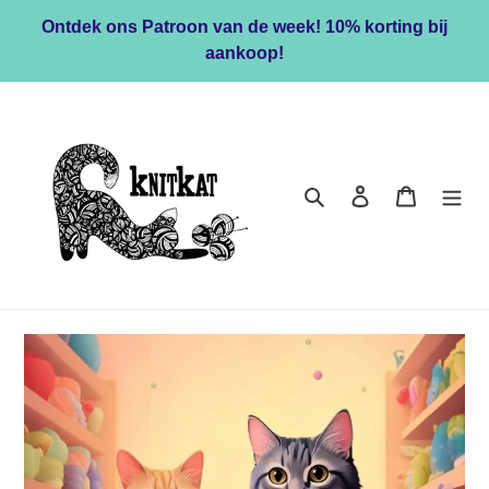
Meteen
Ontdek ons Patroon van de week! 10% korting bij
naar
aankoop!
de
content
Zoeken
Inloggen
Winkelwa