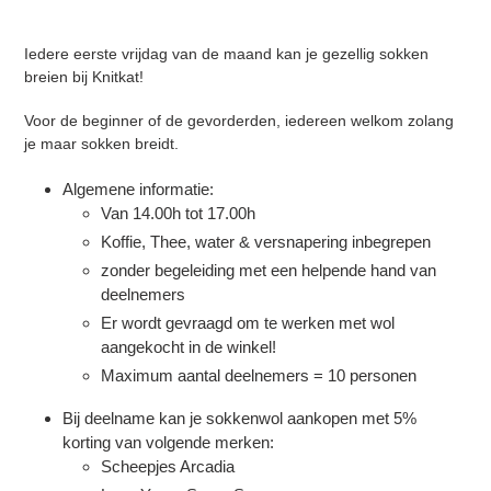
Product
toegevoegen
Iedere eerste vrijdag van de maand kan je gezellig sokken
aan
breien bij Knitkat!
je
winkelwagen
Voor de beginner of de gevorderden, iedereen welkom zolang
je maar sokken breidt.
Algemene informatie:
Van 14.00h tot 17.00h
Koffie, Thee, water & versnapering inbegrepen
zonder begeleiding met een helpende hand van
deelnemers
Er wordt gevraagd om te werken met wol
aangekocht in de winkel!
Maximum aantal deelnemers = 10 personen
Bij deelname kan je sokkenwol aankopen met 5%
korting van volgende merken:
Scheepjes Arcadia