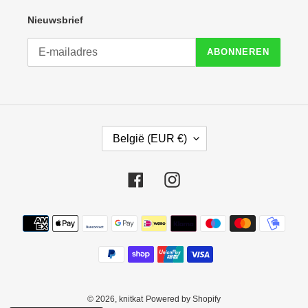
Nieuwsbrief
ABONNEREN
L
België (EUR €)
A
N
D
Facebook
Instagram
/
R
E
Betaalmethoden
G
I
O
© 2026,
knitkat
Powered by Shopify