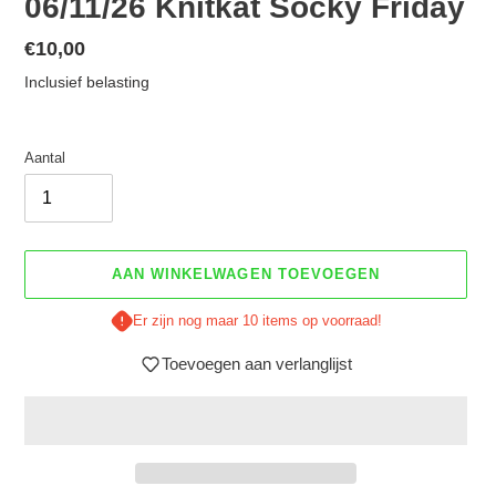
06/11/26 Knitkat Socky Friday
Normale
€10,00
prijs
Inclusief belasting
Aantal
AAN WINKELWAGEN TOEVOEGEN
Er zijn nog maar 10 items op voorraad!
Toevoegen aan verlanglijst