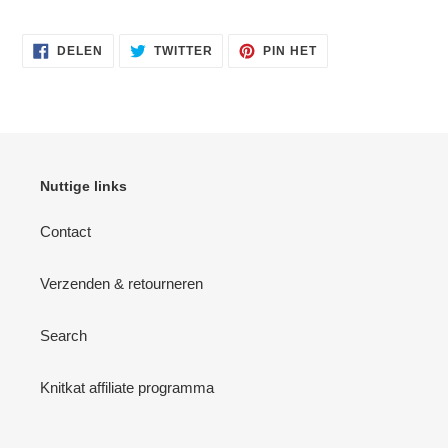
DELEN
TWITTEREN
PINNEN
DELEN
TWITTER
PIN HET
OP
OP
OP
FACEBOOK
TWITTER
PINTEREST
Nuttige links
Contact
Verzenden & retourneren
Search
Knitkat affiliate programma