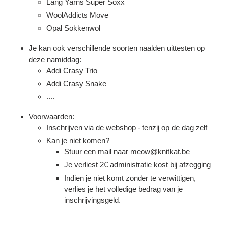
Lang Yarns Super Soxx
WoolAddicts Move
Inloggen vereist
Opal Sokkenwol
Meld u aan bij uw account om producten aan uw
verlanglijst toe te voegen en uw eerder opgeslagen
Je kan ook verschillende soorten naalden uittesten op
artikelen te bekijken.
deze namiddag:
Addi Crasy Trio
Login
Addi Crasy Snake
....
Voorwaarden:
Inschrijven via de webshop - tenzij op de dag zelf
Kan je niet komen?
Stuur een mail naar meow@knitkat.be
Je verliest 2€ administratie kost bij afzegging
Indien je niet komt zonder te verwittigen,
verlies je het volledige bedrag van je
inschrijvingsgeld.