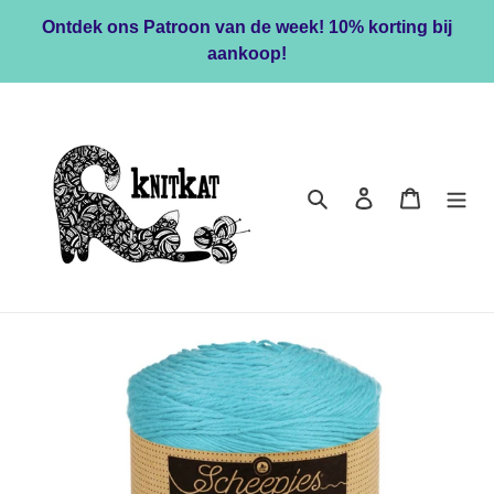
Meteen
Ontdek ons Patroon van de week! 10% korting bij
naar
aankoop!
de
content
Zoeken
Inloggen
Winkelwa