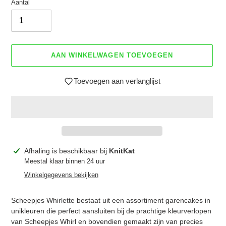
Aantal
AAN WINKELWAGEN TOEVOEGEN
Toevoegen aan verlanglijst
Product
Afhaling is beschikbaar bij
KnitKat
toegevoegen
Meestal klaar binnen 24 uur
aan
Winkelgegevens bekijken
je
winkelwagen
Scheepjes Whirlette bestaat uit een assortiment garencakes in
unikleuren die perfect aansluiten bij de prachtige kleurverlopen
van Scheepjes Whirl en bovendien gemaakt zijn van precies