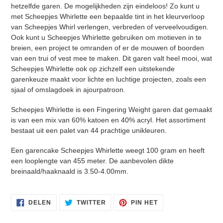
hetzelfde garen. De mogelijkheden zijn eindeloos! Zo kunt u
met Scheepjes Whirlette een bepaalde tint in het kleurverloop
van Scheepjes Whirl verlengen, verbreden of verveelvoudigen.
Ook kunt u Scheepjes Whirlette gebruiken om motieven in te
breien, een project te omranden of er de mouwen of boorden
van een trui of vest mee te maken. Dit garen valt heel mooi, wat
Scheepjes Whirlette ook op zichzelf een uitstekende
garenkeuze maakt voor lichte en luchtige projecten, zoals een
sjaal of omslagdoek in ajourpatroon.
Inloggen vereist
Scheepjes Whirlette is een Fingering Weight garen dat gemaakt
is van een mix van 60% katoen en 40% acryl. Het assortiment
Meld u aan bij uw account om producten aan uw
bestaat uit een palet van 44 prachtige unikleuren.
verlanglijst toe te voegen en uw eerder opgeslagen
artikelen te bekijken.
Een garencake Scheepjes Whirlette weegt 100 gram en heeft
een looplengte van 455 meter. De aanbevolen dikte
Login
breinaald/haaknaald is 3.50-4.00mm.
DELEN
TWITTEREN
PINNEN
DELEN
TWITTER
PIN HET
OP
OP
OP
FACEBOOK
TWITTER
PINTEREST