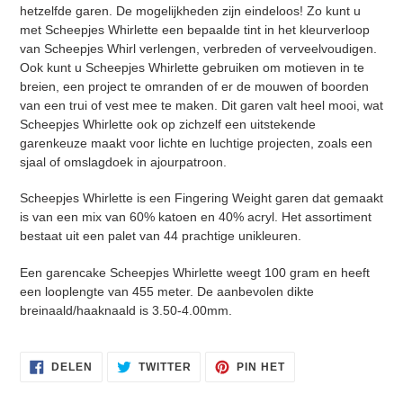
hetzelfde garen. De mogelijkheden zijn eindeloos! Zo kunt u
met Scheepjes Whirlette een bepaalde tint in het kleurverloop
van Scheepjes Whirl verlengen, verbreden of verveelvoudigen.
Ook kunt u Scheepjes Whirlette gebruiken om motieven in te
breien, een project te omranden of er de mouwen of boorden
van een trui of vest mee te maken. Dit garen valt heel mooi, wat
Scheepjes Whirlette ook op zichzelf een uitstekende
garenkeuze maakt voor lichte en luchtige projecten, zoals een
sjaal of omslagdoek in ajourpatroon.
Inloggen vereist
Scheepjes Whirlette is een Fingering Weight garen dat gemaakt
is van een mix van 60% katoen en 40% acryl. Het assortiment
Meld u aan bij uw account om producten aan uw
bestaat uit een palet van 44 prachtige unikleuren.
verlanglijst toe te voegen en uw eerder opgeslagen
artikelen te bekijken.
Een garencake Scheepjes Whirlette weegt 100 gram en heeft
een looplengte van 455 meter. De aanbevolen dikte
Login
breinaald/haaknaald is 3.50-4.00mm.
DELEN
TWITTEREN
PINNEN
DELEN
TWITTER
PIN HET
OP
OP
OP
FACEBOOK
TWITTER
PINTEREST