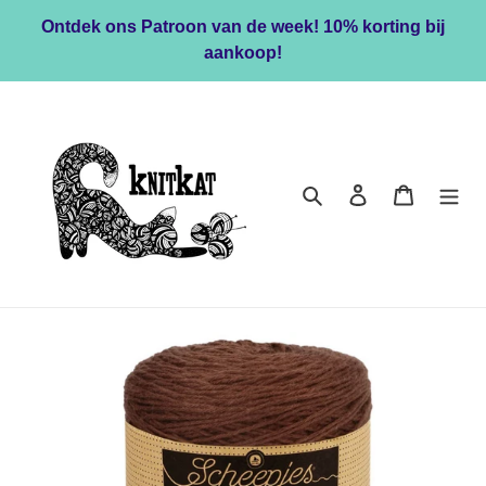
Meteen
Ontdek ons Patroon van de week! 10% korting bij
naar
aankoop!
de
content
Zoeken
Inloggen
Winkelwa