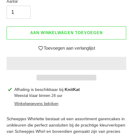
Aantal
AAN WINKELWAGEN TOEVOEGEN
Toevoegen aan verlanglijst
Product
Afhaling is beschikbaar bij
KnitKat
toegevoegen
Meestal klaar binnen 24 uur
aan
Winkelgegevens bekijken
je
winkelwagen
Scheepjes Whirlette bestaat uit een assortiment garencakes in
unikleuren die perfect aansluiten bij de prachtige kleurverlopen
van Scheepjes Whirl en bovendien gemaakt zijn van precies