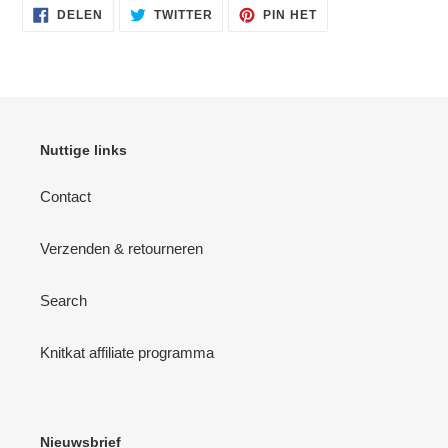
DELEN
TWITTEREN
PINNEN
DELEN
TWITTER
PIN HET
OP
OP
OP
FACEBOOK
TWITTER
PINTEREST
Nuttige links
Contact
Verzenden & retourneren
Search
Knitkat affiliate programma
Nieuwsbrief