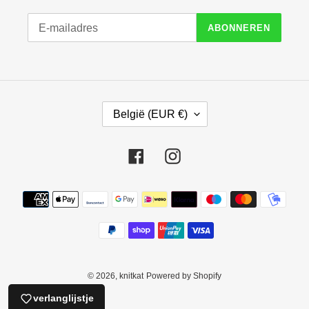
ABONNEREN
L
België (EUR €)
A
N
D
Facebook
Instagram
/
R
E
Betaalmethoden
G
I
O
© 2026,
knitkat
Powered by Shopify
verlanglijstje