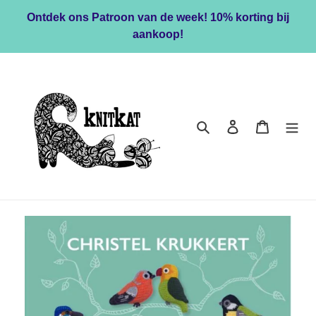
Meteen
Ontdek ons Patroon van de week! 10% korting bij
naar
aankoop!
de
content
Zoeken
Inloggen
Winkelwa