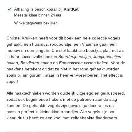
Product
Afhaling is beschikbaar bij
KnitKat
toegevoegen
Meestal klaar binnen 24 uur
aan
Winkelgegevens bekijken
je
winkelwagen
Christel Krukkert heeft voor dit boek een hele collectie vogels
gehaakt: een huismus, roodborstje, een Vlaamse gaai, een
meeuw en een pinguïn. Christel haakt alle beestjes plat, net als
in haar succesvolle boeken
Boerderijbeestjes
,
Junglebeestjes
haken
,
Bosdieren haken
en
Fantastische vissen haken
. Voor de
haakfans betekent dit dat ze niet in het rond gehaakt worden
Inloggen vereist
zoals bij amigurumi, maar in heen-en-weertoeren. Het effect is
super!
Meld u aan bij uw account om producten aan uw
verlanglijst toe te voegen en uw eerder opgeslagen
Alle haaktechnieken worden duidelijk uitgelegd en geïllustreerd,
artikelen te bekijken.
zodat ook beginnende hakers met de patronen aan de slag
Login
kunnen. De gehaakte vogels zijn geweldige decoraties en
passen perfect in kleine kinderhandjes. Alle vogels zijn snel
klaar, dus u heeft zo een kooi met zelfgehaakte fladderaars.