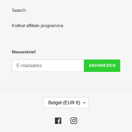
Search
Knitkat affiliate programma
Nieuwsbrief
ABONNEREN
L
België (EUR €)
A
N
D
Facebook
Instagram
/
R