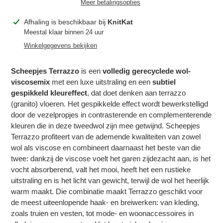
Meer betalingsopties
Product
Afhaling is beschikbaar bij
KnitKat
toegevoegen
Meestal klaar binnen 24 uur
aan
Winkelgegevens bekijken
je
winkelwagen
Scheepjes Terrazzo
is een
volledig gerecyclede wol-
viscosemix
met een luxe uitstraling en een
subtiel
gespikkeld kleureffect
, dat doet denken aan terrazzo
(granito) vloeren. Het gespikkelde effect wordt bewerkstelligd
door de vezelpropjes in contrasterende en complementerende
kleuren die in deze tweedwol zijn mee getwijnd. Scheepjes
Terrazzo profiteert van de ademende kwaliteiten van zowel
wol als viscose en combineert daarnaast het beste van die
twee: dankzij de viscose voelt het garen zijdezacht aan, is het
Inloggen vereist
vocht absorberend, valt het mooi, heeft het een rustieke
uitstraling en is het licht van gewicht, terwijl de wol het heerlijk
Meld u aan bij uw account om producten aan uw
warm maakt. Die combinatie maakt Terrazzo geschikt voor
verlanglijst toe te voegen en uw eerder opgeslagen
de meest uiteenlopende haak- en breiwerken: van kleding,
artikelen te bekijken.
zoals truien en vesten, tot mode- en woonaccessoires in