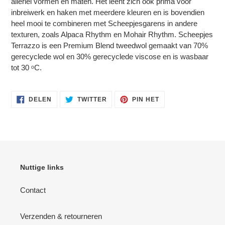
Login
allerlei vormen en maten. Het leent zich ook prima voor
inbreiwerk en haken met meerdere kleuren en is bovendien
heel mooi te combineren met Scheepjesgarens in andere
texturen, zoals Alpaca Rhythm en Mohair Rhythm. Scheepjes
Terrazzo is een Premium Blend tweedwol gemaakt van 70%
gerecyclede wol en 30% gerecyclede viscose en is wasbaar
tot 30 ᵒC.
DELEN
TWITTEREN
PINNEN
DELEN
TWITTER
PIN HET
OP
OP
OP
FACEBOOK
TWITTER
PINTEREST
Nuttige links
Contact
Verzenden & retourneren