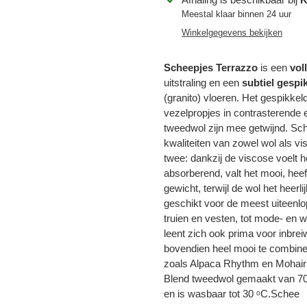
toegevoegen
Meestal klaar binnen 24 uur
aan
Winkelgegevens bekijken
je
winkelwagen
Scheepjes Terrazzo
is een
vol
uitstraling en een
subtiel gespi
(granito) vloeren. Het gespikkel
vezelpropjes in contrasterende
tweedwol zijn mee getwijnd. Sc
kwaliteiten van zowel wol als v
twee: dankzij de viscose voelt h
absorberend, valt het mooi, heeft 
Inloggen vereist
gewicht, terwijl de wol het hee
geschikt voor de meest uiteenlo
Meld u aan bij uw account om producten aan uw verlanglijst toe te
truien en vesten, tot mode- en 
voegen en uw eerder opgeslagen artikelen te bekijken.
leent zich ook prima voor inbre
Login
bovendien heel mooi te combine
zoals Alpaca Rhythm en Mohair
Blend tweedwol gemaakt van 70
en is wasbaar tot 30 ᵒC.Schee