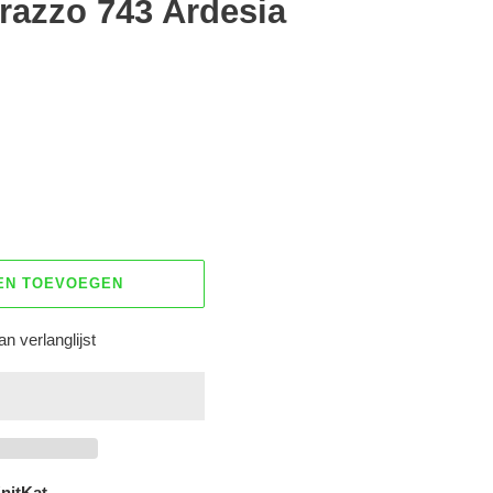
razzo 743 Ardesia
EN TOEVOEGEN
n verlanglijst
nitKat