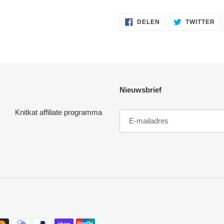
DELEN
TW
DELEN
TWITTER
OP
OP
FACEBOOK
TW
Nieuwsbrief
Knitkat affiliate programma