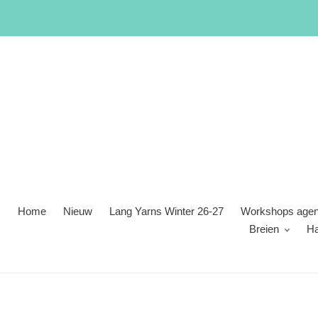
Meteen
naar
de
content
Home
Nieuw
Lang Yarns Winter 26-27
Workshops age
Breien
H