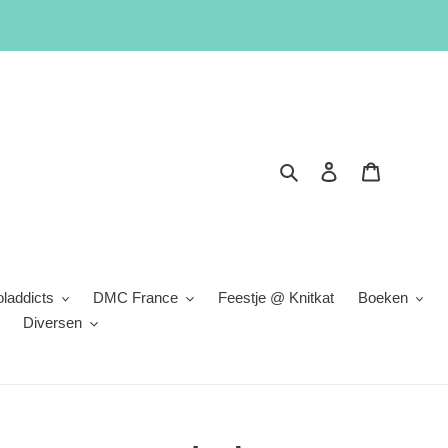
Zoeken
Inloggen
Winkelwa
laddicts
DMC France
Feestje @ Knitkat
Boeken
Diversen