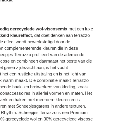
ledig gerecyclede wol-viscosemix
met een luxe
kkeld kleureffect
, dat doet denken aan terrazzo
de effect wordt bewerkstelligd door de
 en complementerende kleuren die in deze
heepjes Terrazzo profiteert van de ademende
iscose en combineert daarnaast het beste van die
et garen zijdezacht aan, is het vocht
het een rustieke uitstraling en is het licht van
rlijk warm maakt. Die combinatie maakt Terrazzo
pende haak- en breiwerken: van kleding, zoals
woonaccessoires in allerlei vormen en maten. Het
iwerk en haken met meerdere kleuren en is
ren met Scheepjesgarens in andere texturen,
 Rhythm. Scheepjes Terrazzo is een Premium
% gerecyclede wol en 30% gerecyclede viscose