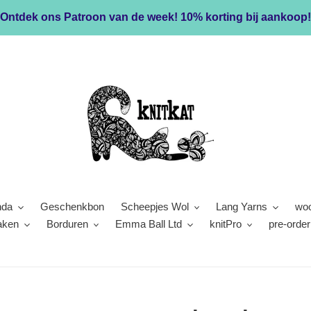
Ontdek ons Patroon van de week! 10% korting bij aankoop!
nda
Geschenkbon
Scheepjes Wol
Lang Yarns
woo
aken
Borduren
Emma Ball Ltd
knitPro
pre-order