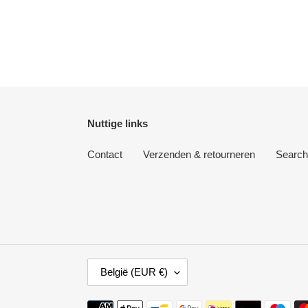
Nuttige links
Contact
Verzenden & retourneren
Search
L
België (EUR €)
A
N
D
Betaalmethoden