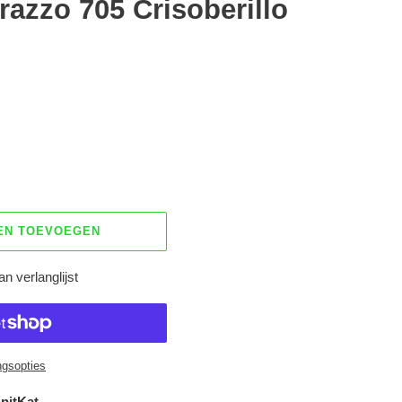
razzo 705 Crisoberillo
EN TOEVOEGEN
n verlanglijst
ngsopties
nitKat