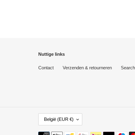
Nuttige links
Contact
Verzenden & retourneren
Search
L
België (EUR €)
A
N
D
Betaalmethoden