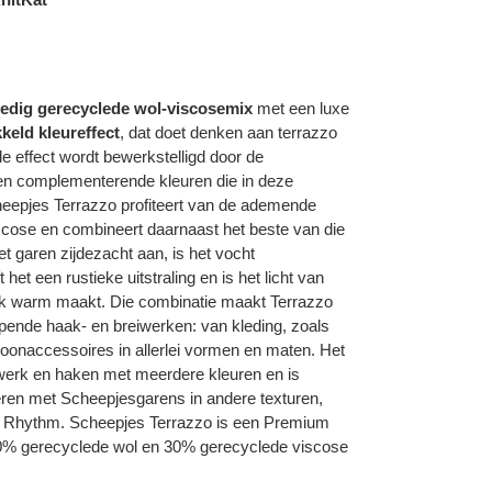
ledig gerecyclede wol-viscosemix
met een luxe
kkeld kleureffect
, dat doet denken aan terrazzo
de effect wordt bewerkstelligd door de
 en complementerende kleuren die in deze
heepjes Terrazzo profiteert van de ademende
iscose en combineert daarnaast het beste van die
et garen zijdezacht aan, is het vocht
het een rustieke uitstraling en is het licht van
rlijk warm maakt. Die combinatie maakt Terrazzo
pende haak- en breiwerken: van kleding, zoals
woonaccessoires in allerlei vormen en maten. Het
iwerk en haken met meerdere kleuren en is
ren met Scheepjesgarens in andere texturen,
 Rhythm. Scheepjes Terrazzo is een Premium
% gerecyclede wol en 30% gerecyclede viscose