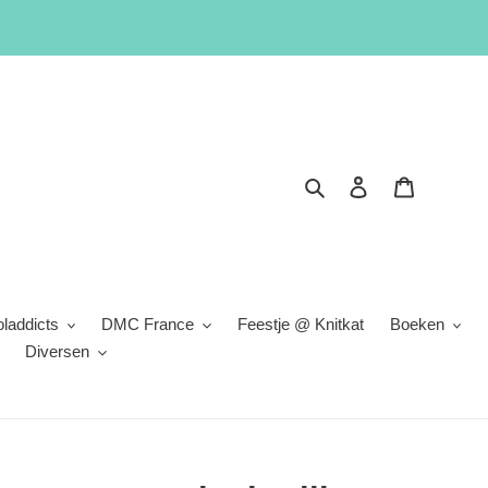
Zoeken
Inloggen
Winkelwa
laddicts
DMC France
Feestje @ Knitkat
Boeken
Diversen