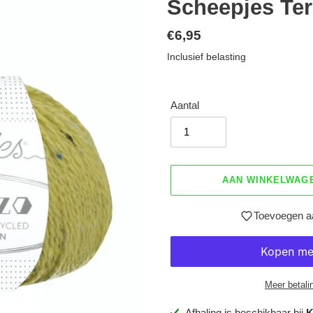
Scheepjes Ter
Normale
€6,95
prijs
Inclusief belasting
Aantal
AAN WINKELWAG
Toevoegen aa
Meer betali
Product
Afhaling is beschikbaar bij
K