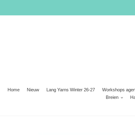
Meteen
naar
de
content
Home
Nieuw
Lang Yarns Winter 26-27
Workshops age
Breien
H