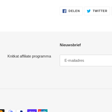
DELEN
TW
DELEN
TWITTER
OP
OP
FACEBOOK
TW
Nieuwsbrief
Knitkat affiliate programma