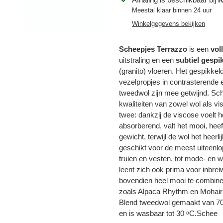
toegevoegen
Meestal klaar binnen 24 uur
aan
Winkelgegevens bekijken
je
winkelwagen
Scheepjes Terrazzo
is een
vol
uitstraling en een
subtiel gespi
(granito) vloeren. Het gespikkel
vezelpropjes in contrasterende
tweedwol zijn mee getwijnd. Sc
kwaliteiten van zowel wol als v
twee: dankzij de viscose voelt h
absorberend, valt het mooi, heeft 
Inloggen vereist
gewicht, terwijl de wol het hee
geschikt voor de meest uiteenlo
Meld u aan bij uw account om producten aan uw verlanglijst toe te
truien en vesten, tot mode- en 
voegen en uw eerder opgeslagen artikelen te bekijken.
leent zich ook prima voor inbre
Login
bovendien heel mooi te combine
zoals Alpaca Rhythm en Mohair
Blend tweedwol gemaakt van 70
en is wasbaar tot 30 ᵒC.Schee