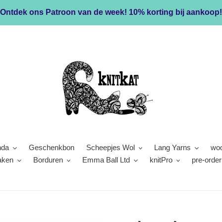
Ontdek ons Patroon van de week! 10% korting bij aankoop!
nda
Geschenkbon
Scheepjes Wol
Lang Yarns
woo
aken
Borduren
Emma Ball Ltd
knitPro
pre-order