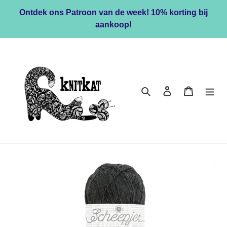
Meteen
Ontdek ons Patroon van de week! 10% korting bij
naar
aankoop!
de
content
Zoeken
Inloggen
Winkelwa