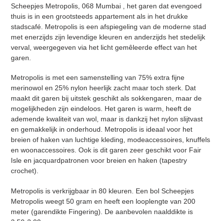
Scheepjes Metropolis,
068 Mumbai
, het garen dat evengoed
thuis is in een grootsteeds appartement als in het drukke
stadscafé. Metropolis is een afspiegeling van de moderne stad
met enerzijds zijn levendige kleuren en anderzijds het stedelijk
verval, weergegeven via het licht gemêleerde effect van het
garen.
Metropolis is met een samenstelling van 75% extra fijne
merinowol en 25% nylon heerlijk zacht maar toch sterk. Dat
maakt dit garen bij uitstek geschikt als sokkengaren, maar de
mogelijkheden zijn eindeloos. Het garen is warm, heeft de
ademende kwaliteit van wol, maar is dankzij het nylon slijtvast
en gemakkelijk in onderhoud. Metropolis is ideaal voor het
Inloggen vereist
breien of haken van luchtige kleding, modeaccessoires, knuffels
Meld u aan bij uw account om producten aan uw
en woonaccessoires. Ook is dit garen zeer geschikt voor Fair
Isle en jacquardpatronen voor breien en haken (tapestry
verlanglijst toe te voegen en uw eerder opgeslagen
crochet).
artikelen te bekijken.
Login
Metropolis is verkrijgbaar in 80 kleuren. Een bol Scheepjes
Metropolis weegt 50 gram en heeft een looplengte van 200
meter (garendikte Fingering). De aanbevolen naalddikte is