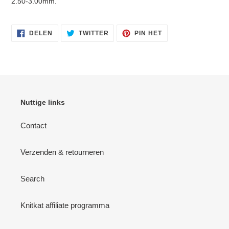
2.50-3.00mm.
DELEN
TWITTEREN
PINNEN
DELEN
TWITTER
PIN HET
OP
OP
OP
FACEBOOK
TWITTER
PINTEREST
Nuttige links
Contact
Verzenden & retourneren
Search
Knitkat affiliate programma