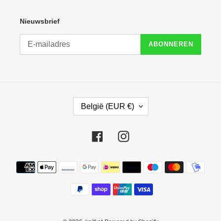
Nieuwsbrief
ABONNEREN
L
België (EUR €)
A
N
D
Facebook
Instagram
/
R
E
Betaalmethoden
G
I
O