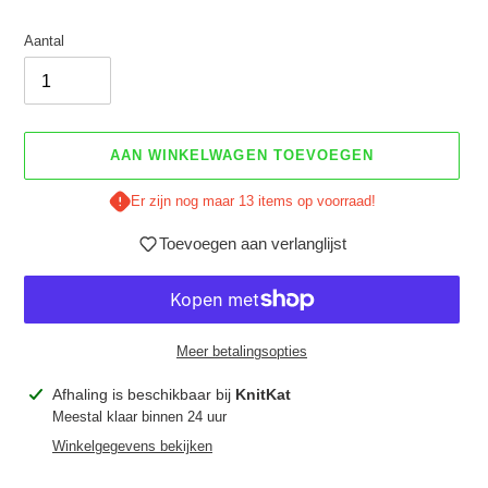
Aantal
AAN WINKELWAGEN TOEVOEGEN
Er zijn nog maar 13 items op voorraad!
Toevoegen aan verlanglijst
Meer betalingsopties
Product
Afhaling is beschikbaar bij
KnitKat
toegevoegen
Meestal klaar binnen 24 uur
aan
Winkelgegevens bekijken
je
winkelwagen