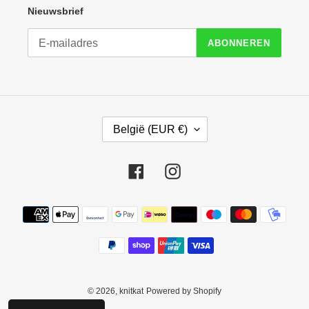
Nieuwsbrief
ABONNEREN
L
België (EUR €)
A
N
D
Facebook
Instagram
/
R
E
Betaalmethoden
G
I
O
© 2026,
knitkat
Powered by Shopify