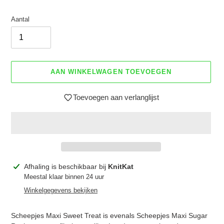
Aantal
AAN WINKELWAGEN TOEVOEGEN
Toevoegen aan verlanglijst
Product
Afhaling is beschikbaar bij
KnitKat
toegevoegen
Meestal klaar binnen 24 uur
aan
Winkelgegevens bekijken
je
winkelwagen
Scheepjes Maxi Sweet Treat is evenals Scheepjes Maxi Sugar