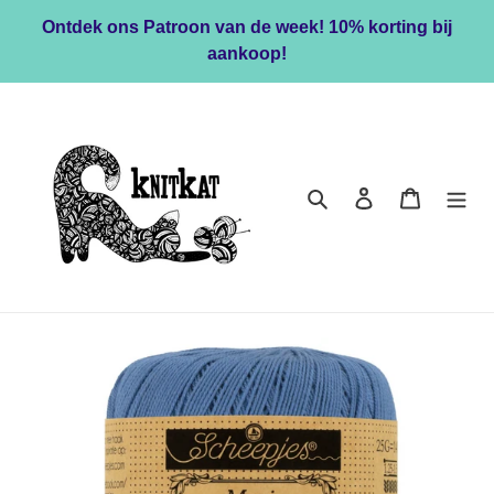
Meteen
Ontdek ons Patroon van de week! 10% korting bij
naar
aankoop!
de
content
Zoeken
Inloggen
Winkelwa