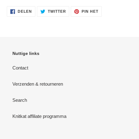
DELEN
TWITTEREN
PINNEN
DELEN
TWITTER
PIN HET
OP
OP
OP
FACEBOOK
TWITTER
PINTEREST
Nuttige links
Contact
Verzenden & retourneren
Search
Knitkat affiliate programma