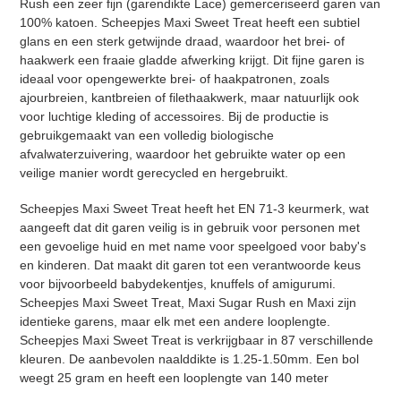
Rush een zeer fijn (garendikte Lace) gemerceriseerd garen van
100% katoen. Scheepjes Maxi Sweet Treat heeft een subtiel
glans en een sterk getwijnde draad, waardoor het brei- of
haakwerk een fraaie gladde afwerking krijgt. Dit fijne garen is
ideaal voor opengewerkte brei- of haakpatronen, zoals
ajourbreien, kantbreien of filethaakwerk, maar natuurlijk ook
voor luchtige kleding of accessoires. Bij de productie is
gebruikgemaakt van een volledig biologische
afvalwaterzuivering, waardoor het gebruikte water op een
veilige manier wordt gerecycled en hergebruikt.
Scheepjes Maxi Sweet Treat heeft het EN 71-3 keurmerk, wat
Inloggen vereist
aangeeft dat dit garen veilig is in gebruik voor personen met
een gevoelige huid en met name voor speelgoed voor baby's
Meld u aan bij uw account om producten aan uw
en kinderen. Dat maakt dit garen tot een verantwoorde keus
verlanglijst toe te voegen en uw eerder opgeslagen
voor bijvoorbeeld babydekentjes, knuffels of amigurumi.
artikelen te bekijken.
Scheepjes Maxi Sweet Treat, Maxi Sugar Rush en Maxi zijn
identieke garens, maar elk met een andere looplengte.
Login
Scheepjes Maxi Sweet Treat is verkrijgbaar in 87 verschillende
kleuren. De aanbevolen naalddikte is 1.25-1.50mm. Een bol
weegt 25 gram en heeft een looplengte van 140 meter