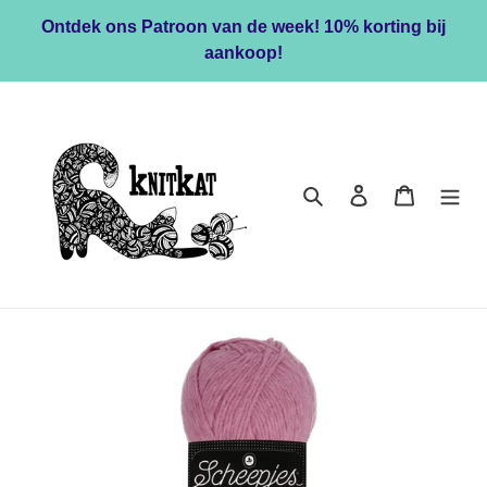
Meteen
Ontdek ons Patroon van de week! 10% korting bij
naar
aankoop!
de
content
Zoeken
Inloggen
Winkelwa