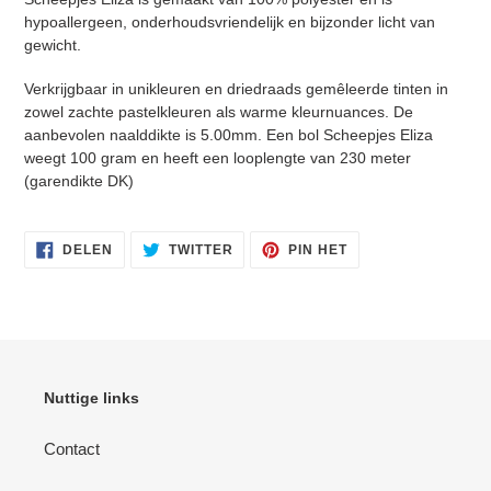
hypoallergeen, onderhoudsvriendelijk en bijzonder licht van
gewicht.
Verkrijgbaar in unikleuren en driedraads gemêleerde tinten in
zowel zachte pastelkleuren als warme kleurnuances. De
aanbevolen naalddikte is 5.00mm. Een bol Scheepjes Eliza
Inloggen vereist
weegt 100 gram en heeft een looplengte van 230 meter
Meld u aan bij uw account om producten aan uw
(garendikte DK)
verlanglijst toe te voegen en uw eerder opgeslagen
artikelen te bekijken.
DELEN
TWITTEREN
PINNEN
DELEN
TWITTER
PIN HET
OP
OP
OP
Login
FACEBOOK
TWITTER
PINTEREST
Nuttige links
Contact