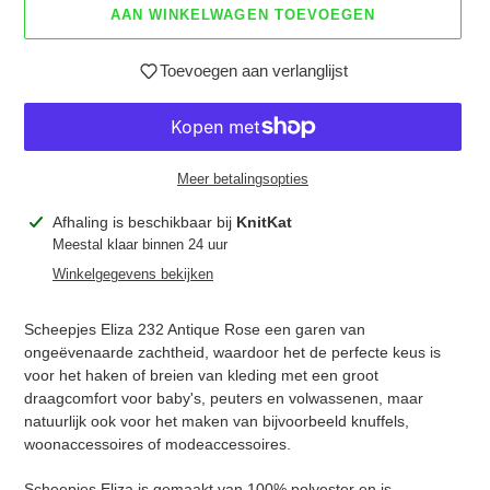
AAN WINKELWAGEN TOEVOEGEN
Toevoegen aan verlanglijst
Meer betalingsopties
Product
Afhaling is beschikbaar bij
KnitKat
toegevoegen
Meestal klaar binnen 24 uur
aan
Winkelgegevens bekijken
je
winkelwagen
Scheepjes Eliza 232 Antique Rose een garen van
ongeëvenaarde zachtheid, waardoor het de perfecte keus is
voor het haken of breien van kleding met een groot
draagcomfort voor baby's, peuters en volwassenen, maar
natuurlijk ook voor het maken van bijvoorbeeld knuffels,
woonaccessoires of modeaccessoires.
Scheepjes Eliza is gemaakt van 100% polyester en is