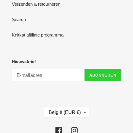
Verzenden & retourneren
Search
Knitkat affiliate programma
Nieuwsbrief
ABONNEREN
L
België (EUR €)
A
N
D
Facebook
Instagram
/