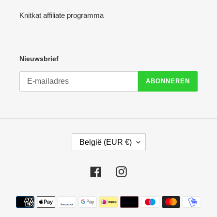
Knitkat affiliate programma
Nieuwsbrief
ABONNEREN
L
België (EUR €)
A
N
D
Facebook
Instagram
/
R
E
Betaalmethoden
G
I