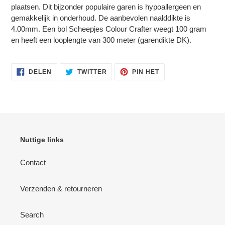
plaatsen. Dit bijzonder populaire garen is hypoallergeen en
gemakkelijk in onderhoud. De aanbevolen naalddikte is
4.00mm. Een bol Scheepjes Colour Crafter weegt 100 gram
en heeft een looplengte van 300 meter (garendikte DK).
DELEN
TWITTEREN
PINNEN
DELEN
TWITTER
PIN HET
OP
OP
OP
FACEBOOK
TWITTER
PINTEREST
Nuttige links
Contact
Verzenden & retourneren
Search