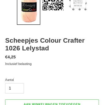
Scheepjes Colour Crafter
1026 Lelystad
Normale
€4,25
prijs
Inclusief belasting
Aantal
AAN WINKELWAGEN TOEVOEGEN