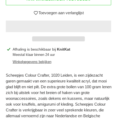
Toevoegen aan verlanglijst
Product
Afhaling is beschikbaar bij
KnitKat
toegevoegen
Meestal klaar binnen 24 uur
aan
Winkelgegevens bekijken
je
winkelwagen
Scheepjes Colour Crafter, 1020 Leiden, is een zijdezacht
Inloggen vereist
garen gemaakt van een superieure kwaliteit acryl, dat mooi
glad blijft en niet pilt. De extra grote bollen van 100 gram lenen
Meld u aan bij uw account om producten aan uw
zich bij uitstek voor het breien of haken van grote
verlanglijst toe te voegen en uw eerder opgeslagen
woonaccessoires, zoals dekens en kussens, maar natuurlijk
artikelen te bekijken.
ook voor knuffels, amigurumi of kleding. Scheepjes Colour
Crafter is verkrijgbaar in zeer veel sprekende kleuren, die
Login
allemaal vernoemd zijn naar Nederlandse en Belgische