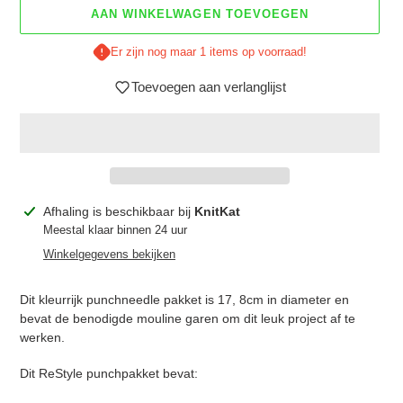
AAN WINKELWAGEN TOEVOEGEN
Er zijn nog maar 1 items op voorraad!
Toevoegen aan verlanglijst
Product
Afhaling is beschikbaar bij
KnitKat
toegevoegen
Meestal klaar binnen 24 uur
aan
Winkelgegevens bekijken
je
winkelwagen
Dit kleurrijk punchneedle pakket is 17, 8cm in diameter en
bevat de benodigde mouline garen om dit leuk project af te
werken.
Dit ReStyle punchpakket bevat: