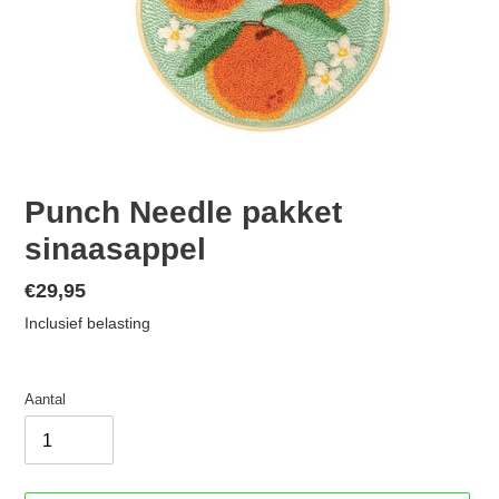
Punch Needle pakket
sinaasappel
Normale
€29,95
prijs
Inclusief belasting
Aantal