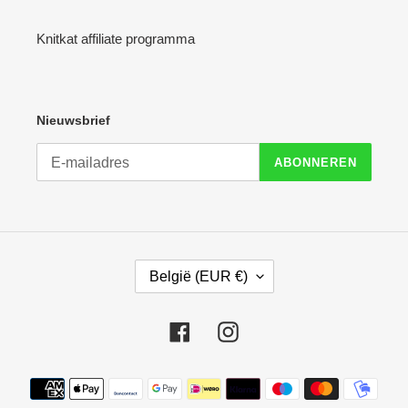
Knitkat affiliate programma
Nieuwsbrief
ABONNEREN
L
België (EUR €)
A
N
D
Facebook
Instagram
/
R
E
Betaalmethoden
G
I