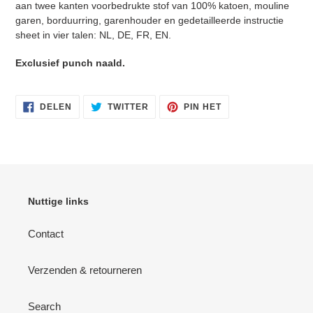
aan twee kanten voorbedrukte stof van 100% katoen, mouline
garen, borduurring, garenhouder en gedetailleerde instructie
sheet in vier talen: NL, DE, FR, EN.
Inloggen vereist
Exclusief punch naald.
Meld u aan bij uw account om producten aan uw
verlanglijst toe te voegen en uw eerder opgeslagen
DELEN
TWITTEREN
PINNEN
DELEN
TWITTER
PIN HET
OP
OP
OP
artikelen te bekijken.
FACEBOOK
TWITTER
PINTEREST
Login
Nuttige links
Contact
Verzenden & retourneren
Search