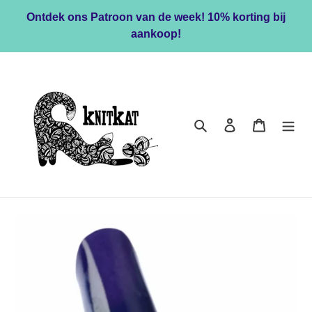
Meteen
Ontdek ons Patroon van de week! 10% korting bij
naar
aankoop!
de
content
Zoeken
Inloggen
Winkelwa