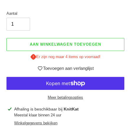
Aantal
AAN WINKELWAGEN TOEVOEGEN
Er zijn nog maar 4 items op voorraad!
Toevoegen aan verlanglijst
Meer betalingsopties
Product
Afhaling is beschikbaar bij
KnitKat
toegevoegen
Meestal klaar binnen 24 uur
aan
Winkelgegevens bekijken
je