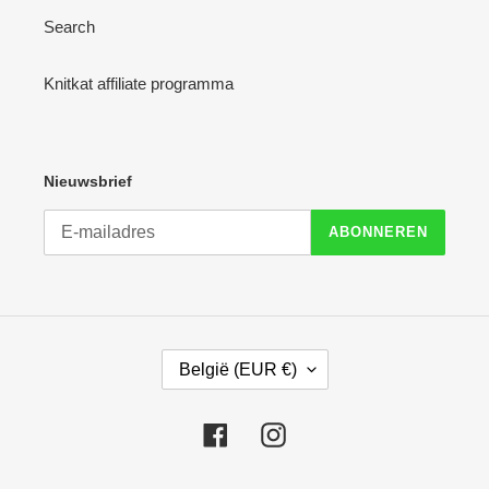
Search
Knitkat affiliate programma
Nieuwsbrief
ABONNEREN
L
België (EUR €)
A
N
D
Facebook
Instagram
/
R
E