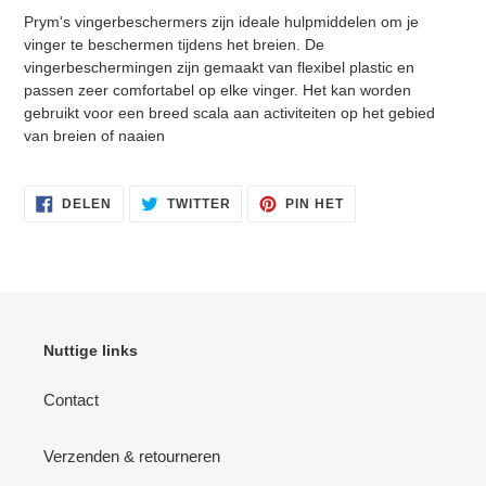
winkelwagen
Prym's vingerbeschermers zijn ideale hulpmiddelen om je
vinger te beschermen tijdens het breien. De
vingerbeschermingen zijn gemaakt van flexibel plastic en
passen zeer comfortabel op elke vinger. Het kan worden
gebruikt voor een breed scala aan activiteiten op het gebied
Inloggen vereist
van breien of naaien
Meld u aan bij uw account om producten aan uw
verlanglijst toe te voegen en uw eerder opgeslagen
artikelen te bekijken.
DELEN
TWITTEREN
PINNEN
DELEN
TWITTER
PIN HET
OP
OP
OP
FACEBOOK
TWITTER
PINTEREST
Login
Nuttige links
Contact
Verzenden & retourneren