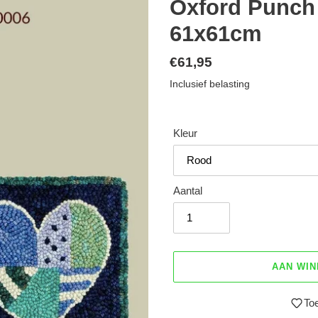
Oxford Punch 
61x61cm
Normale
€61,95
prijs
Inclusief belasting
Kleur
Aantal
AAN WI
Toe