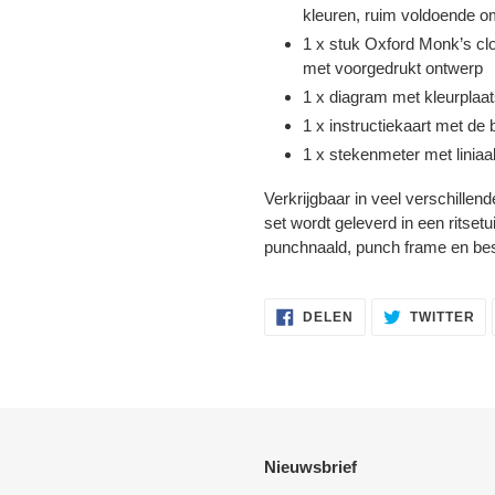
kleuren, ruim voldoende o
Login
1 x stuk Oxford Monk’s c
met voorgedrukt ontwerp
1 x diagram met kleurplaat
1 x instructiekaart met de
1 x stekenmeter met liniaa
Verkrijgbaar in veel verschillen
set wordt geleverd in een ritset
punchnaald, punch frame en besc
DELEN
TW
DELEN
TWITTER
OP
OP
FACEBOOK
TW
Nieuwsbrief