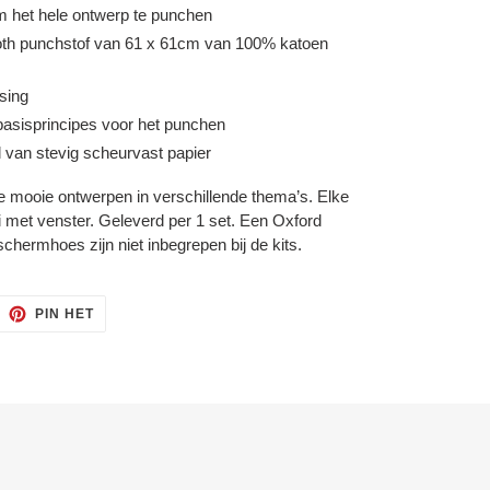
m het hele ontwerp te punchen
loth punchstof van 61 x 61cm van 100% katoen
sing
 basisprincipes voor het punchen
l van stevig scheurvast papier
de mooie ontwerpen in verschillende thema’s. Elke
ui met venster. Geleverd per 1 set. Een Oxford
hermhoes zijn niet inbegrepen bij de kits.
ITTEREN
PINNEN
PIN HET
OP
ITTER
PINTEREST