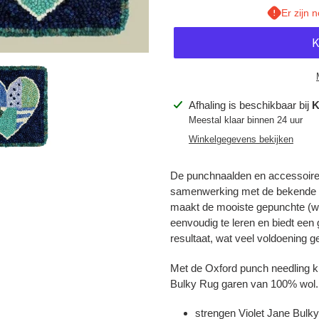
Er zijn 
Product
Afhaling is beschikbaar bij
K
toegevoegen
Meestal klaar binnen 24 uur
aan
Winkelgegevens bekijken
je
winkelwagen
De punchnaalden en accessoir
samenwerking met de bekende 
maakt de mooiste gepunchte (wa
eenvoudig te leren en biedt een g
resultaat, wat veel voldoening ge
Met de Oxford punch needling ki
Inloggen vereist
Bulky Rug garen van 100% wol. 
Meld u aan bij uw account om producten aan uw verlanglijst toe te
strengen Violet Jane Bulk
voegen en uw eerder opgeslagen artikelen te bekijken.