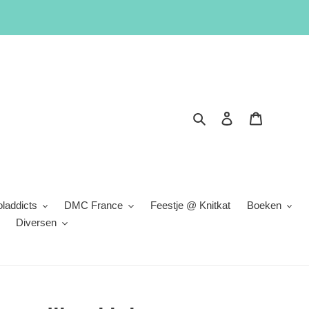
Zoeken
Inloggen
Winkelwa
laddicts
DMC France
Feestje @ Knitkat
Boeken
Diversen