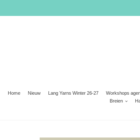
Meteen
naar
de
content
Home
Nieuw
Lang Yarns Winter 26-27
Workshops age
Breien
H