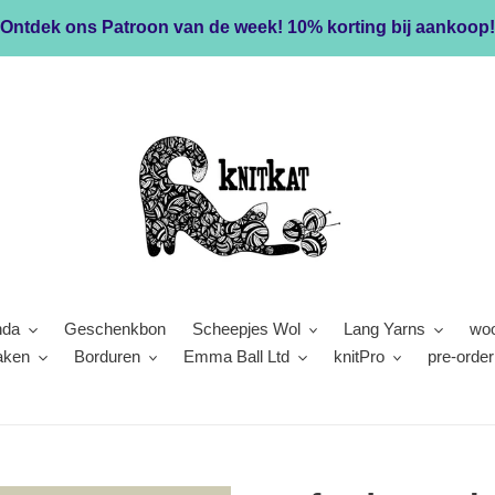
Ontdek ons Patroon van de week! 10% korting bij aankoop!
nda
Geschenkbon
Scheepjes Wol
Lang Yarns
woo
aken
Borduren
Emma Ball Ltd
knitPro
pre-order