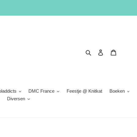
Zoeken
Inloggen
Winkelwa
laddicts
DMC France
Feestje @ Knitkat
Boeken
Diversen