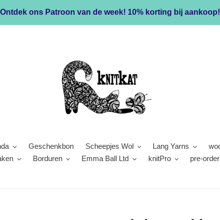
Ontdek ons Patroon van de week! 10% korting bij aankoop!
nda
Geschenkbon
Scheepjes Wol
Lang Yarns
woo
aken
Borduren
Emma Ball Ltd
knitPro
pre-order