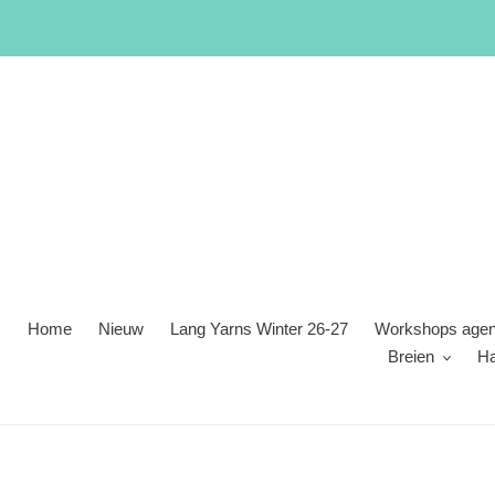
Meteen
naar
de
content
Home
Nieuw
Lang Yarns Winter 26-27
Workshops age
Breien
H