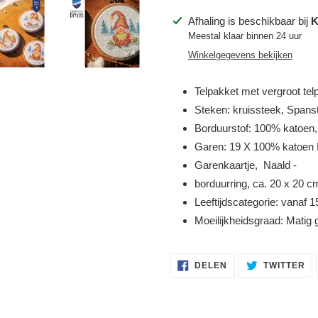
Product
Afhaling is beschikbaar bij
K
toegevoegen
Meestal klaar binnen 24 uur
aan
Winkelgegevens bekijken
je
winkelwagen
Telpakket met vergroot tel
Steken: kruissteek, Spans
Borduurstof: 100% katoen
Inloggen vereist
Garen: 19 X 100% katoe
Garenkaartje,
Naald -
Meld u aan bij uw account om producten aan uw verlanglijst toe te
borduurring, ca. 20 x 20 cm
voegen en uw eerder opgeslagen artikelen te bekijken.
Leeftijdscategorie: vanaf 15
Login
Moeilijkheidsgraad: Matig 
DELEN
TW
DELEN
TWITTER
OP
OP
FACEBOOK
TW