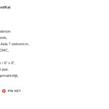
nitKat
patroon
teek,
,
Aida 7 steken/cm,
n DMC,
 / 8" x 8",
 jaar,
gemakkelijk,
ITTEREN
PINNEN
PIN HET
OP
ITTER
PINTEREST