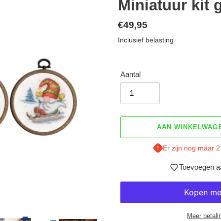
Miniatuur kit
Normale
€49,95
prijs
Inclusief belasting
Aantal
AAN WINKELWAG
Er zijn nog maar 2
Toevoegen aa
Meer betali