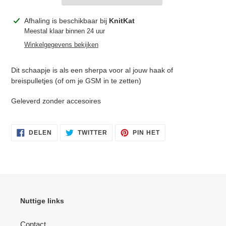
Product
Afhaling is beschikbaar bij
KnitKat
toegevoegen
Meestal klaar binnen 24 uur
aan
Winkelgegevens bekijken
je
winkelwagen
Dit schaapje is als een sherpa voor al jouw haak of
Inloggen vereist
breispulletjes (of om je GSM in te zetten)
Meld u aan bij uw account om producten aan uw
Geleverd zonder accesoires
verlanglijst toe te voegen en uw eerder opgeslagen
artikelen te bekijken.
Login
DELEN
TWITTEREN
PINNEN
DELEN
TWITTER
PIN HET
OP
OP
OP
FACEBOOK
TWITTER
PINTEREST
Nuttige links
Contact