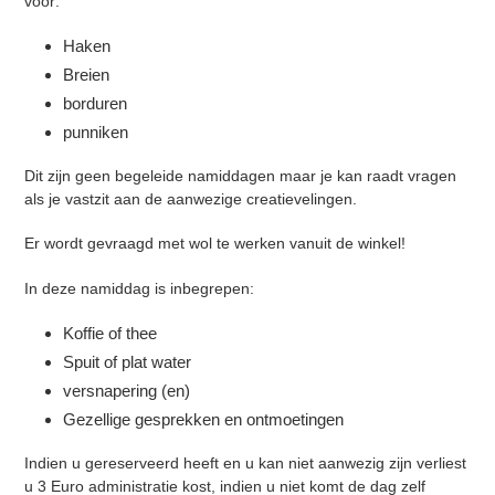
voor:
je
winkelwagen
Haken
Breien
borduren
punniken
Dit zijn geen begeleide namiddagen maar je kan raadt vragen
als je vastzit aan de aanwezige creatievelingen.
Er wordt gevraagd met wol te werken vanuit de winkel!
In deze namiddag is inbegrepen:
Inloggen vereist
Koffie of thee
Meld u aan bij uw account om producten aan uw
Spuit of plat water
verlanglijst toe te voegen en uw eerder opgeslagen
artikelen te bekijken.
versnapering (en)
Gezellige gesprekken en ontmoetingen
Login
Indien u gereserveerd heeft en u kan niet aanwezig zijn verliest
u 3 Euro administratie kost, indien u niet komt de dag zelf