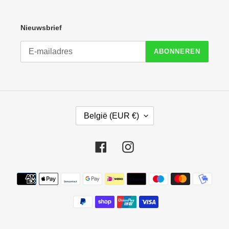
Nieuwsbrief
ABONNEREN
L
België (EUR €)
A
N
D
Facebook
Instagram
/
R
E
Betaalmethoden
G
I
O