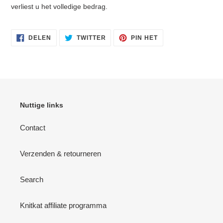
verliest u het volledige bedrag.
DELEN
TWITTEREN
PINNEN
DELEN
TWITTER
PIN HET
OP
OP
OP
FACEBOOK
TWITTER
PINTEREST
Nuttige links
Contact
Verzenden & retourneren
Search
Knitkat affiliate programma