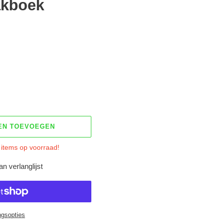
akboek
EN TOEVOEGEN
 items op voorraad!
n verlanglijst
ngsopties