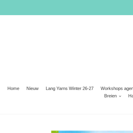
Meteen
naar
de
content
Home
Nieuw
Lang Yarns Winter 26-27
Workshops age
Breien
H