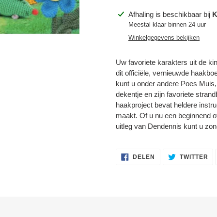
Product
Afhaling is beschikbaar bij
K
toegevoegen
Meestal klaar binnen 24 uur
aan
Winkelgegevens bekijken
je
winkelwagen
Uw favoriete karakters uit de k
dit officiële, vernieuwde haakb
kunt u onder andere Poes Muis,
Inloggen vereist
dekentje en zijn favoriete strandb
Meld u aan bij uw account om producten aan uw verlanglijst toe te
haakproject bevat heldere instr
voegen en uw eerder opgeslagen artikelen te bekijken.
maakt. Of u nu een beginnend of
uitleg van Dendennis kunt u zo
Login
DELEN
TW
DELEN
TWITTER
OP
OP
FACEBOOK
TW