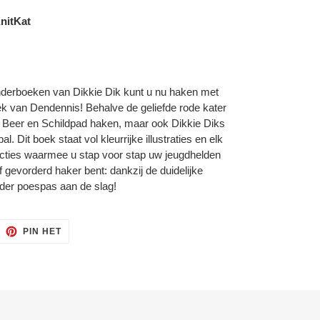
nitKat
inderboeken van Dikkie Dik kunt u nu haken met
oek van Dendennis! Behalve de geliefde rode kater
 Beer en Schildpad haken, maar ook Dikkie Diks
al. Dit boek staat vol kleurrijke illustraties en elk
ucties waarmee u stap voor stap uw jeugdhelden
 gevorderd haker bent: dankzij de duidelijke
nder poespas aan de slag!
ITTEREN
PINNEN
PIN HET
OP
ITTER
PINTEREST