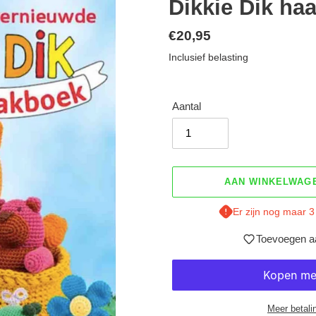
Dikkie Dik ha
Normale
€20,95
prijs
Inclusief belasting
Aantal
AAN WINKELWAG
Er zijn nog maar 3
Toevoegen aa
Meer betali