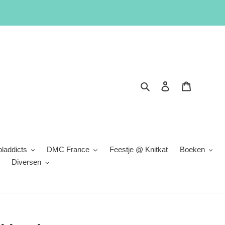
Zoeken
Inloggen
Winkelwa
laddicts
DMC France
Feestje @ Knitkat
Boeken
Diversen