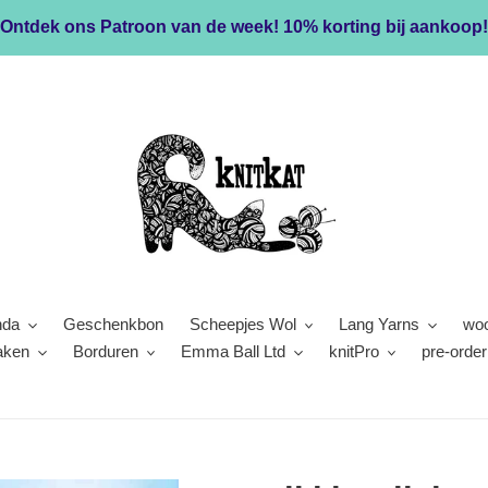
Ontdek ons Patroon van de week! 10% korting bij aankoop!
nda
Geschenkbon
Scheepjes Wol
Lang Yarns
woo
aken
Borduren
Emma Ball Ltd
knitPro
pre-order