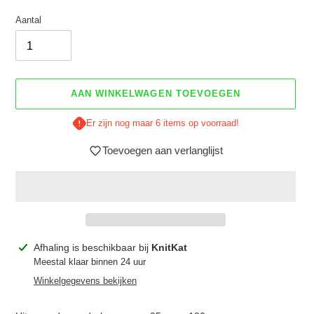
Aantal
AAN WINKELWAGEN TOEVOEGEN
Er zijn nog maar 6 items op voorraad!
Toevoegen aan verlanglijst
Product
Afhaling is beschikbaar bij
KnitKat
toegevoegen
Meestal klaar binnen 24 uur
aan
Winkelgegevens bekijken
je
winkelwagen