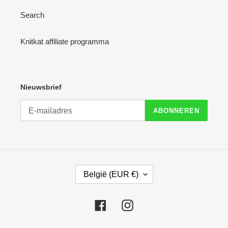
Search
Knitkat affiliate programma
Nieuwsbrief
ABONNEREN
L
België (EUR €)
A
N
D
Facebook
Instagram
/
R
E