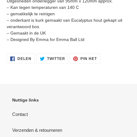
Uitgesneden onderlegger van 95mm x 120mm approx.
– Kan tegen temperaturen van
140 C
– gemakkelijk te reinigen
– onderkant is kurk gemaakt van Eucalyptus hout gekapt uit
verantwoord bos
Inloggen vereist
– Gemaakt in de UK
– Designed By Emma for Emma Ball Ltd
Meld u aan bij uw account om producten aan uw
verlanglijst toe te voegen en uw eerder opgeslagen
artikelen te bekijken.
DELEN
TWITTEREN
PINNEN
DELEN
TWITTER
PIN HET
OP
OP
OP
FACEBOOK
TWITTER
PINTEREST
Login
Nuttige links
Contact
Verzenden & retourneren