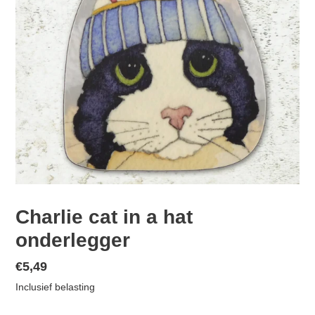
Charlie cat in a hat
onderlegger
Normale
€5,49
prijs
Inclusief belasting