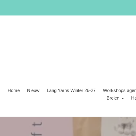
Meteen
naar
de
content
Home
Nieuw
Lang Yarns Winter 26-27
Workshops age
Breien
H