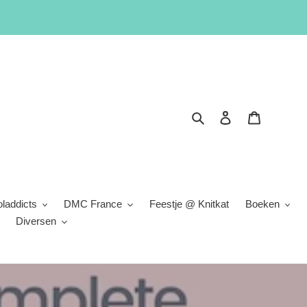
Zoeken
Inloggen
Winkelwa
laddicts
DMC France
Feestje @ Knitkat
Boeken
Diversen