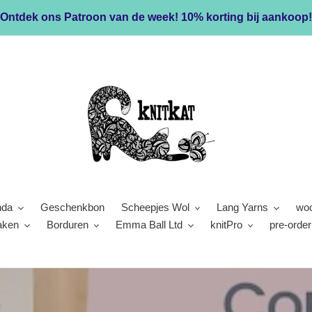
Ontdek ons Patroon van de week! 10% korting bij aankoop!
nda
Geschenkbon
Scheepjes Wol
Lang Yarns
woo
aken
Borduren
Emma Ball Ltd
knitPro
pre-order