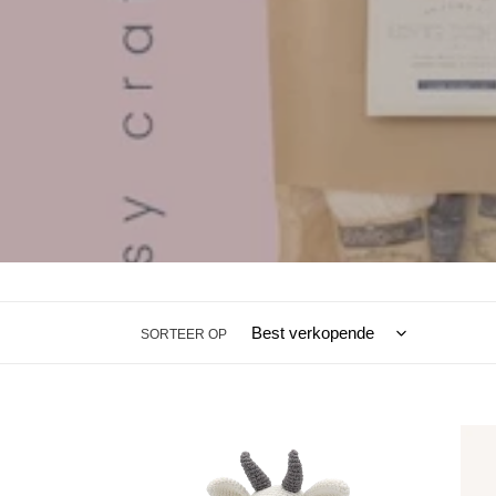
SORTEER OP
Hardicraft
Hardic
Gary
Ptera
Geit