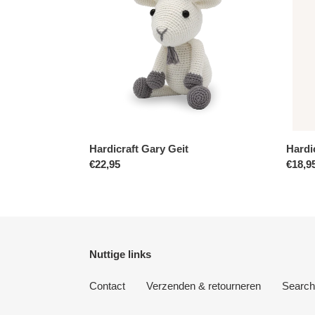
Hardicraft Gary Geit
Hardi
Normale
€22,95
Norma
€18,9
prijs
prijs
Nuttige links
Contact
Verzenden & retourneren
Search