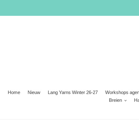
Meteen
naar
de
content
Home
Nieuw
Lang Yarns Winter 26-27
Workshops age
Breien
H