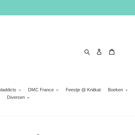
Zoeken
Inloggen
Winkelwa
laddicts
DMC France
Feestje @ Knitkat
Boeken
Diversen