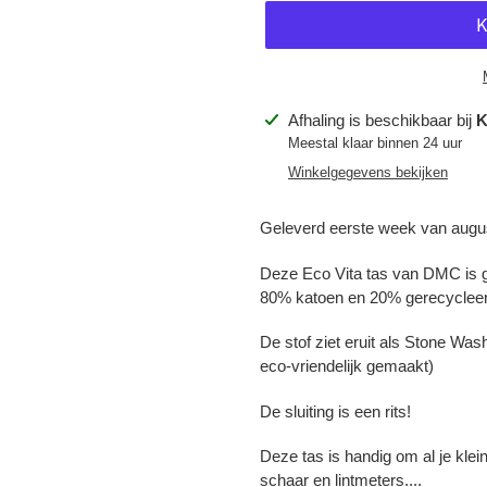
Product
Afhaling is beschikbaar bij
K
toegevoegen
Meestal klaar binnen 24 uur
aan
Winkelgegevens bekijken
je
winkelwagen
Geleverd eerste week van augus
Deze Eco Vita tas van DMC is 
80% katoen en 20% gerecycleer
De stof ziet eruit als Stone Was
Inloggen vereist
eco-vriendelijk gemaakt)
Meld u aan bij uw account om producten aan uw verlanglijst toe te
De sluiting is een rits!
voegen en uw eerder opgeslagen artikelen te bekijken.
Deze tas is handig om al je kle
Login
schaar en lintmeters....