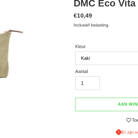
DMC Eco Vita 
Normale
€10,49
prijs
Inclusief belasting
Kleur
Aantal
AAN WI
Toe
Er zijn 