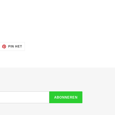
ITTEREN
PINNEN
PIN HET
OP
ITTER
PINTEREST
ABONNEREN