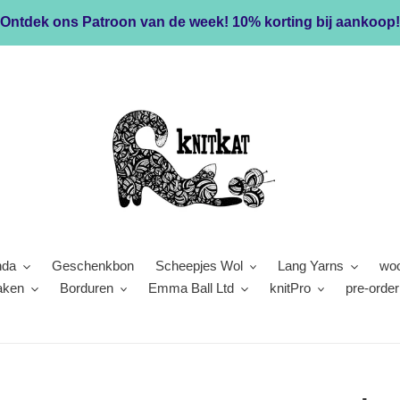
Ontdek ons Patroon van de week! 10% korting bij aankoop!
nda
Geschenkbon
Scheepjes Wol
Lang Yarns
woo
aken
Borduren
Emma Ball Ltd
knitPro
pre-order